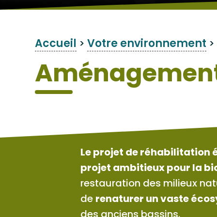
Accueil
Votre environnement
>
>
Aménagement
Le projet de réhabilitatio
projet ambitieux pour la b
restauration des milieux nat
de
renaturer un vaste éco
des anciens bassins.