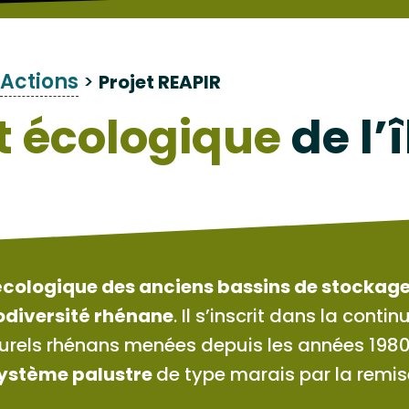
Actions
>
Projet REAPIR
 écologique
de l’
n écologique des anciens bassins de stockag
iodiversité rhénane
. Il s’inscrit dans la cont
urels rhénans menées depuis les années 1980. 
système palustre
de type marais par la remi