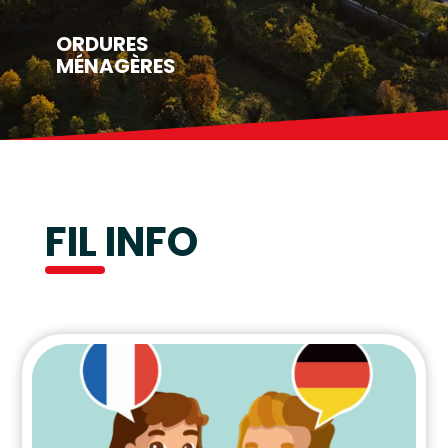
ORDURES
PETIT
MÉNAGÈRES
ENFA
FIL INFO