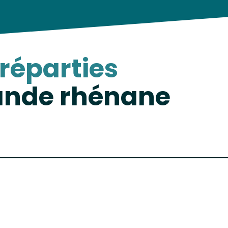
réparties
bande rhénane