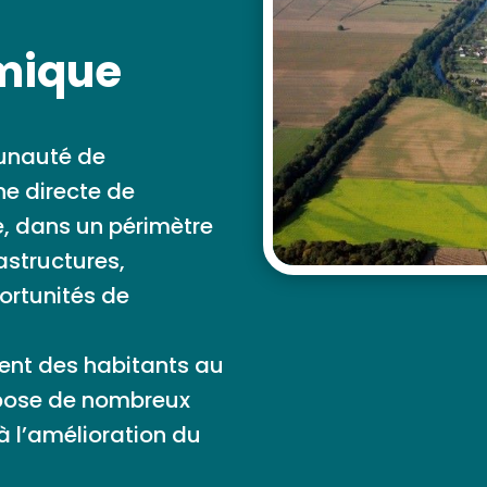
amique
munauté de
e directe de
e, dans un périmètre
astructures,
ortunités de
ment des habitants au
spose de nombreux
à l’amélioration du