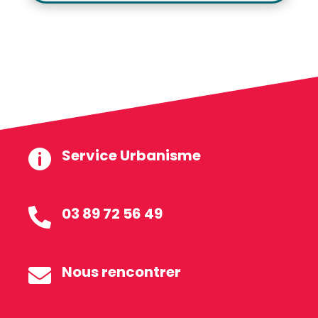
Service Urbanisme

03 89 72 56 49

Nous rencontrer
