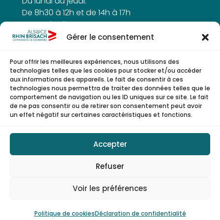
Du lundi au jeudi:
De 8h30 à 12h et de 14h à 17h
Le vendredi :
De 8h30h à 12h
Gérer le consentement
Pour offrir les meilleures expériences, nous utilisons des
technologies telles que les cookies pour stocker et/ou accéder
aux informations des appareils. Le fait de consentir à ces
NOUS SUIVRE
technologies nous permettra de traiter des données telles que le
comportement de navigation ou les ID uniques sur ce site. Le fait
de ne pas consentir ou de retirer son consentement peut avoir
un effet négatif sur certaines caractéristiques et fonctions.



Accepter
Refuser
© Copyright 2026 | CCARB
Mentions légales
Voir les préférences
Politique de confidentialité
Politique de cookies
Déclaration de confidentialité