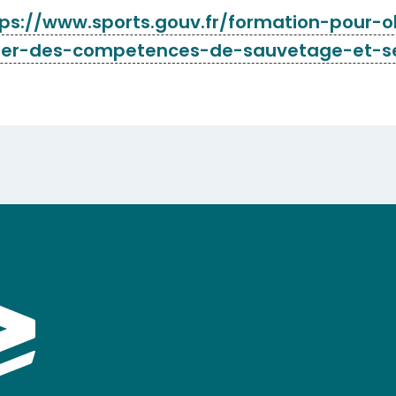
tps://www.sports.gouv.fr/formation-pour-o
ser-des-competences-de-sauvetage-et-s