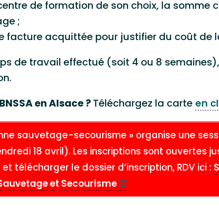
 centre de formation de son choix, la somme 
ge ;
 facture acquittée pour justifier du coût de 
s de travail effectué (soit 4 ou 8 semaines), l
on.
 BNSSA en Alsace ?
Téléchargez la carte
en cl
ienne sauvetage-secourisme » organise une sess
endredi 18 avril). Les inscriptions sont ouvertes 
et télécharger le dossier d’inscription, RDV ici :
S
Sauvetage et Secourisme