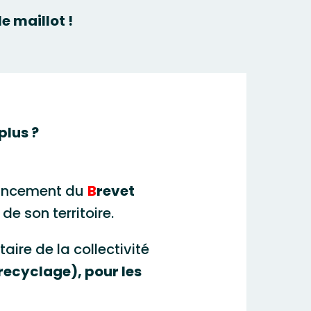
e maillot !
plus ?
nancement du
B
revet
de son territoire.
ire de la collectivité
recyclage), pour les