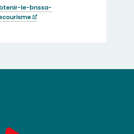
btenir-le-bnssa-
ecourisme