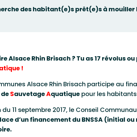
rche des habitant(e)s prêt(e)s à mouiller l
oire Alsace Rhin Brisach ? Tu as 17 révolus ou 
tique !
unes Alsace Rhin Brisach participe au fi
t de
S
auvetage
A
quatique
pour les habitants 
on du 11 septembre 2017, le Conseil Communauta
place d’un financement du BNSSA (initial ou 
ire.