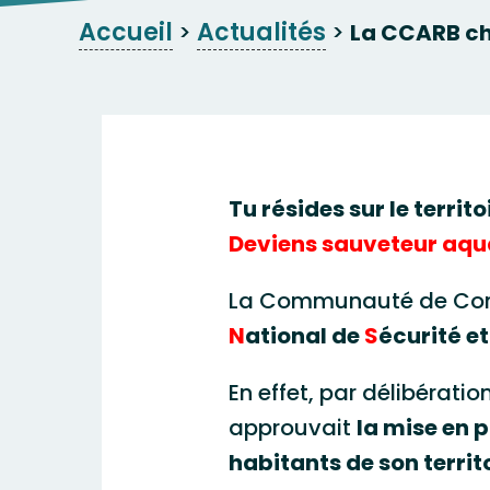
Accueil
Actualités
>
>
La CCARB che
Tu résides sur le territ
Deviens sauveteur aqua
La Communauté de Comm
N
ational de
S
écurité e
En effet, par délibérati
approuvait
la mise en 
habitants de son territo