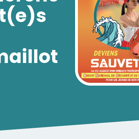
t(e)s
maillot