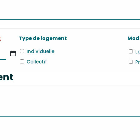
Type de logement
Mode
)
Individuelle
L
Collectif
P
ent