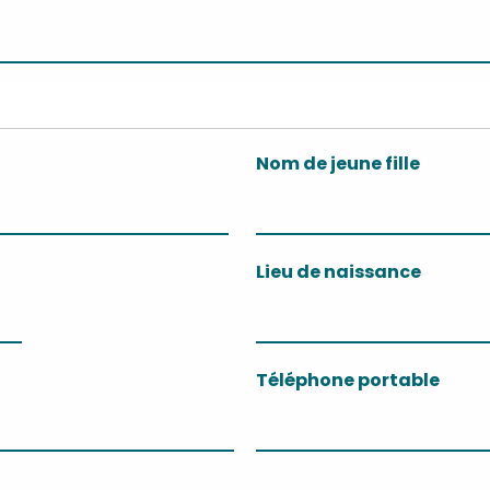
Nom de jeune fille
Nom
Lieu de naissance
de
jeune
fille
Téléphone portable