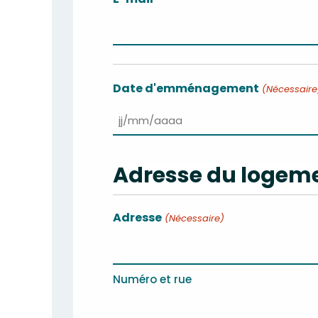
Date d'emménagement
(Nécessaire
JJ
slash
Adresse du logem
MM
slash
Adresse
(Nécessaire)
AAAA
Numéro et rue