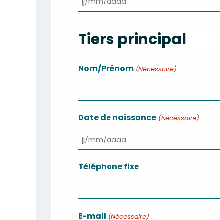
JJ
slash
Tiers principal
MM
slash
Nom/Prénom
(Nécessaire)
AAAA
Nom
Date de naissance
(Nécessaire)
JJ
slash
Téléphone fixe
MM
slash
AAAA
E-mail
(Nécessaire)