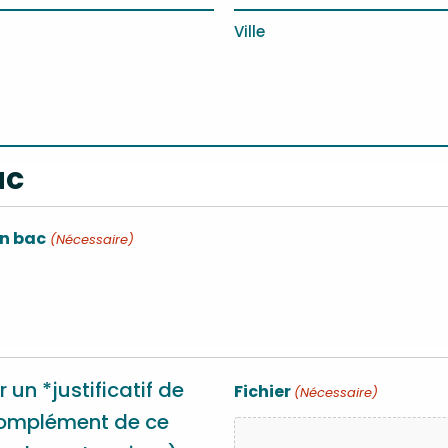
Ville
ac
Mon logement est déja équipé d'un bac
(Nécessaire)
r un *justificatif de
Fichier
(Nécessaire)
complément de ce