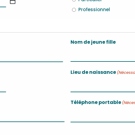
Professionnel
Nom de jeune fille
Nom
Lieu de naissance
(Nécessa
de
jeune
fille
Téléphone portable
(Néces