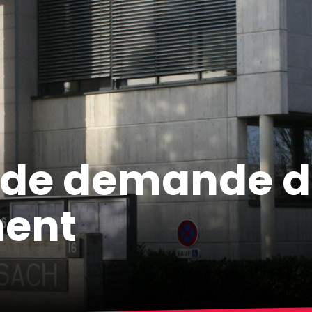
e de demande
d
ent