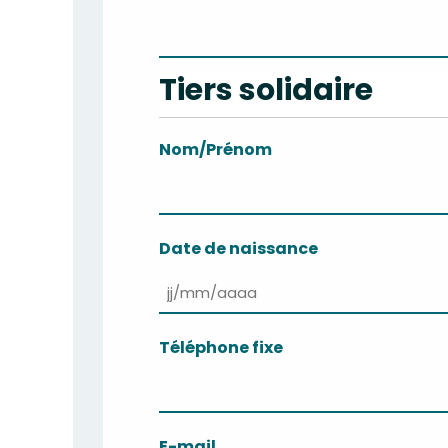
Tiers solidaire
Nom/Prénom
Nom
Date de naissance
JJ
slash
Téléphone fixe
MM
slash
AAAA
E-mail