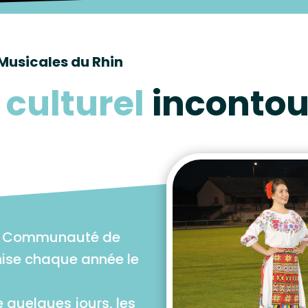
 Musicales du Rhin
culturel
inconto
e la Communauté de
ise chaque année le
 quelques jours, les