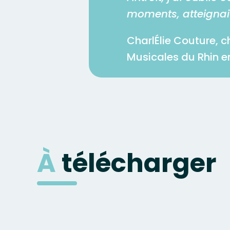
moments, atteignait
CharlÉlie Couture, c
Musicales du Rhin e
À
télécharger