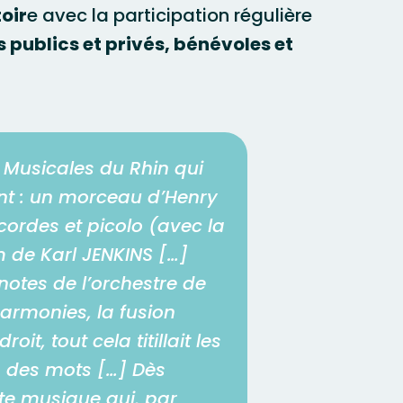
toir
e avec la participation régulière
s publics et privés, bénévoles et
s Musicales du Rhin qui
ant : un morceau d’Henry
cordes et picolo (avec la
em de Karl JENKINS […]
notes de l’orchestre de
harmonies, la fusion
t, tout cela titillait les
 des mots […] Dès
ette musique qui, par