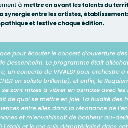
lement à
mettre en avant les talents du terri
a synergie entre les artistes, établissement
athique et festive chaque édition.
lsace pour écouter le concert d’ouverture de
se de Dessenheim. Le programme était alléch
e, un concerto de VIVALDI pour orchestre à 
CHER en soliste brillante), et enfin, le Requi
 se sont mises à vibrer en osmose avec les 
it de quoi se mettre en joie. La fluidité des 
nces entre elles dans la résonance de l’endroi
anes et m’envahissait de bonheur au-delà
é où j’étais et je me suis dématérialisé dans c