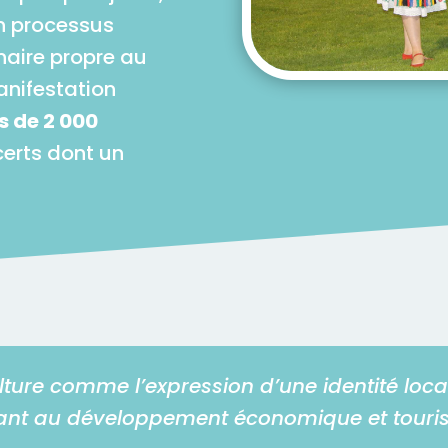
un processus
inaire propre au
manifestation
 de 2 000
erts dont un
ture comme l’expression d’une identité locale
ipant au développement économique et touristi