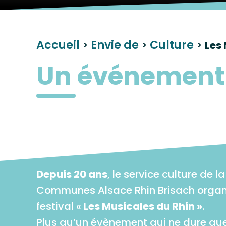
Accueil
Envie de
Culture
>
>
>
Les
Un événement 
Depuis 20 ans
, le service culture d
Communes Alsace Rhin Brisach organ
festival «
Les Musicales du Rhin »
.
Plus qu’un évènement qui ne dure que