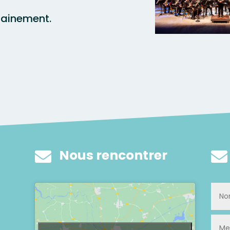
hainement.
Nous rencontrer

