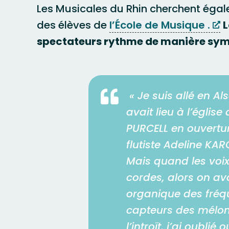
Les Musicales du Rhin cherchent éga
des élèves de
l’École de Musique .
L
spectateurs rythme de manière symp

« Je suis allé en A
avait lieu à l’égli
PURCELL en ouvertur
flutiste Adeline KAR
Mais quand les voix
cordes, alors on ava
organique des fréque
capteurs des mélom
l’introït, j’ai oubli