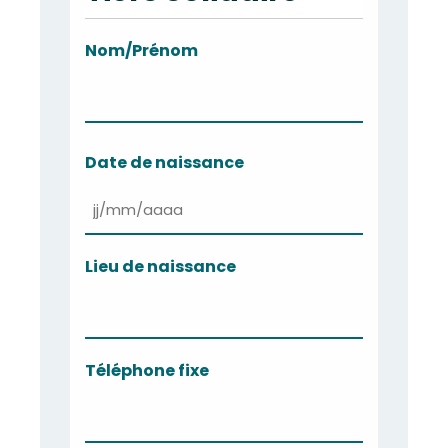
Nom/Prénom
Nom
Date de naissance
JJ
slash
Lieu de naissance
MM
slash
AAAA
Téléphone fixe