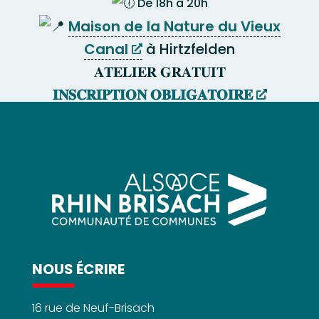
De 18h à 20h
Maison de la Nature du Vieux
Canal
à Hirtzfelden
𝐀𝐓𝐄𝐋𝐈𝐄𝐑 𝐆𝐑𝐀𝐓𝐔𝐈𝐓
𝐈𝐍𝐒𝐂𝐑𝐈𝐏𝐓𝐈𝐎𝐍 𝐎𝐁𝐋𝐈𝐆𝐀𝐓𝐎𝐈𝐑𝐄
NOUS ÉCRIRE
16 rue de Neuf-Brisach